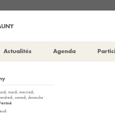
MAUNY
Actualités
Agenda
Partic
ny
lundi, mardi, mercredi,
vendredi, samedi, dimanche :
Fermé
jeudi :