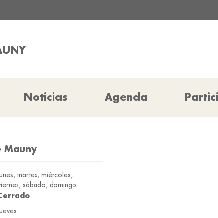
MAUNY
Noticias
Agenda
Partic
de Mauny
lunes, martes, miércoles,
viernes, sábado, domingo :
Cerrado
jueves :