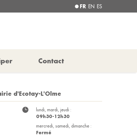
FR
EN
ES
iper
Contact
irie d'Ecotay-L'Olme
lundi, mardi, jeudi :
09h30-12h30
mercredi, samedi, dimanche :
Fermé