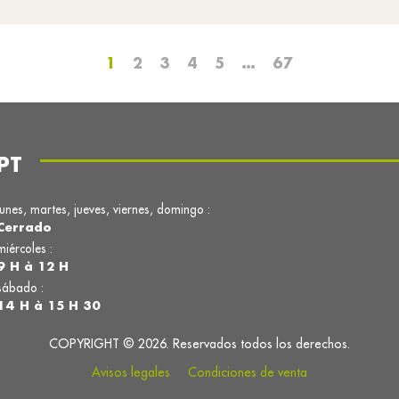
1
2
3
4
5
…
67
PT
lunes, martes, jueves, viernes, domingo :
Cerrado
miércoles :
9 H à 12 H
sábado :
14 H à 15 H 30
COPYRIGHT © 2026. Reservados todos los derechos.
Avisos legales
Condiciones de venta