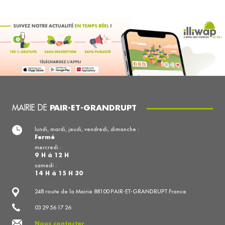
MAIRIE DE
PAIR-ET-GRANDRUPT
lundi, mardi, jeudi, vendredi, dimanche :
Fermé
mercredi :
9 H à 12 H
samedi :
14 H à 15 H 30
248 route de la Mairie 88100 PAIR-ET-GRANDRUPT France
03 29 56 17 26
Nous contacter