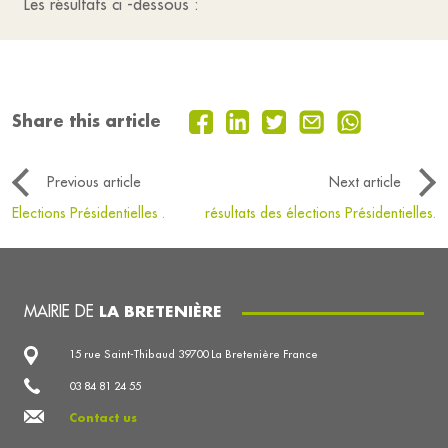
Les résultats ci -dessous :
Share this article
Previous article
Next article
Elections Présidentielles .
résultats des élections Présidentielles.
MAIRIE DE
LA BRETENIÈRE
15 rue Saint-Thibaud 39700 La Bretenière France
03 84 81 24 55
Contact us