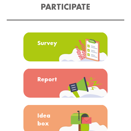
PARTICIPATE
Survey
Report
Idea
box