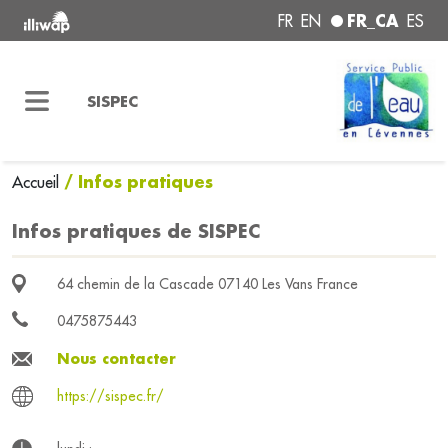
FR_CA
FR
EN
ES
SISPEC
/ Infos pratiques
Accueil
Infos pratiques de SISPEC
64 chemin de la Cascade 07140 Les Vans France
0475875443
Nous contacter
https://sispec.fr/