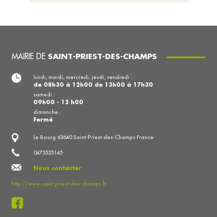
MAIRIE DE
SAINT-PRIEST-DES-CHAMPS
lundi, mardi, mercredi, jeudi, vendredi :
de 08h30 à 12h00 de 13h00 à 17h30
samedi :
09h00 - 12 h00
dimanche :
Fermé
Le Bourg 63640 Saint-Priest-des-Champs France
0473525145
Nous contacter
http://www.saint-priest-des-champs.fr