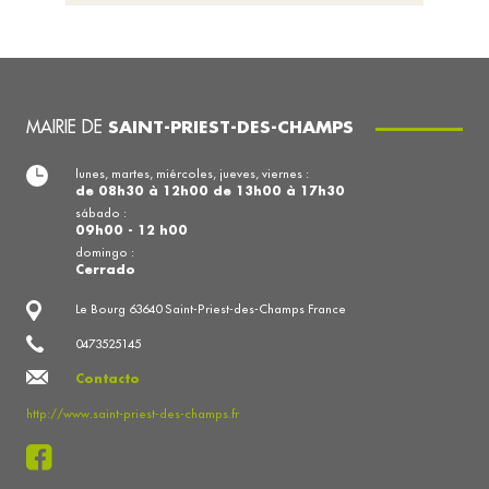
MAIRIE DE
SAINT-PRIEST-DES-CHAMPS
lunes, martes, miércoles, jueves, viernes :
de 08h30 à 12h00 de 13h00 à 17h30
sábado :
09h00 - 12 h00
domingo :
Cerrado
Le Bourg 63640 Saint-Priest-des-Champs France
0473525145
Contacto
http://www.saint-priest-des-champs.fr