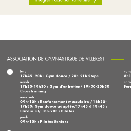
ASSOCIATION DE GYMNASTIQUE DE VILLEREST
lundi :
vend
17h45 -20h : Gym douce / 20h-21h Steps
8h1
mardi :
same
17h30-19h30 : Gym d'entretien/ 19h30-20h30
Fer
Crosstraining
mercredi :
09h-10h : Renforcement musculaire / 16h30-
17h30: Gym douce adaptée/17h45 à 18h45 :
Cardio Fit/ 18h-20h : Pilâtes
jeudi :
09h-10h : Pilates Seniors