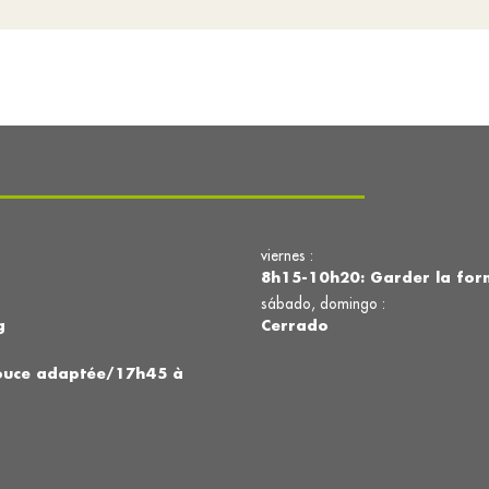
viernes :
8h15-10h20: Garder la for
sábado, domingo :
g
Cerrado
douce adaptée/17h45 à