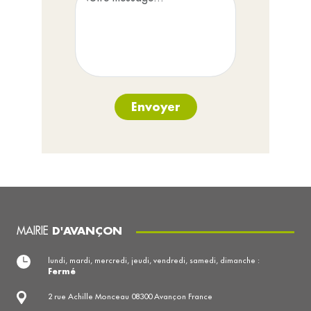
Envoyer
MAIRIE
D'AVANÇON
lundi, mardi, mercredi, jeudi, vendredi, samedi, dimanche :
Fermé
2 rue Achille Monceau 08300 Avançon France