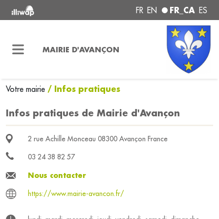
FR_CA
FR
EN
ES
MAIRIE D'AVANÇON
/ Infos pratiques
Votre mairie
Infos pratiques de Mairie d'Avançon
2 rue Achille Monceau 08300 Avançon France
03 24 38 82 57
Nous contacter
https://www.mairie-avancon.fr/