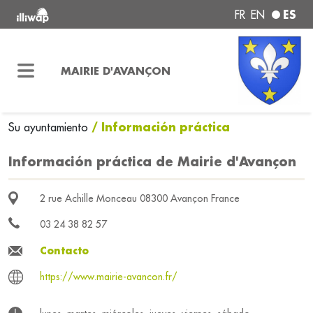
ES
FR
EN
MAIRIE D'AVANÇON
/ Información práctica
Su ayuntamiento
Información práctica de Mairie d'Avançon
2 rue Achille Monceau 08300 Avançon France
03 24 38 82 57
Contacto
https://www.mairie-avancon.fr/