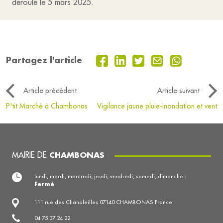
déroulé le 5 mars 2025.
Partagez l'article
Article précédent
Article suivant
P'tit Marché à Chambonas
Vigilance jaune pluie-inondation et vent
MAIRIE DE
CHAMBONAS
lundi, mardi, mercredi, jeudi, vendredi, samedi, dimanche :
Fermé
111 rue des Chanaleilles 07140 CHAMBONAS France
04 75 37 24 22