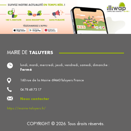
MAIRIE DE
TALUYERS
lundi, mardi, mercredi, jeudi, vendredi, samedi, dimanche :
Fermé
160 rue de la Mairie 69440 Taluyers France
04 78 48 73 17
Nous contacter
https://mairie-taluyers.fr/
COPYRIGHT © 2026. Tous droits réservés.