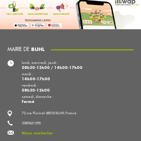
MAIRIE DE
BUHL
lundi, mercredi, jeudi :
08h30-12h00 / 14h00-17h00
mardi :
14h00-17h00
vendredi :
08h30-12h00
samedi, dimanche :
Fermé
72 rue Florival 68530 BUHL France
0389621595
Nous contacter