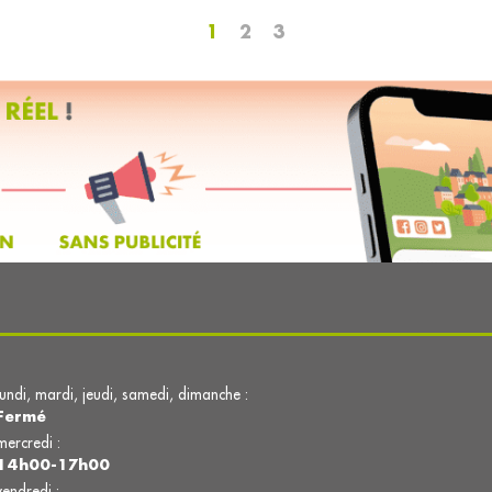
1
2
3
lundi, mardi, jeudi, samedi, dimanche :
Fermé
mercredi :
14h00-17h00
vendredi :