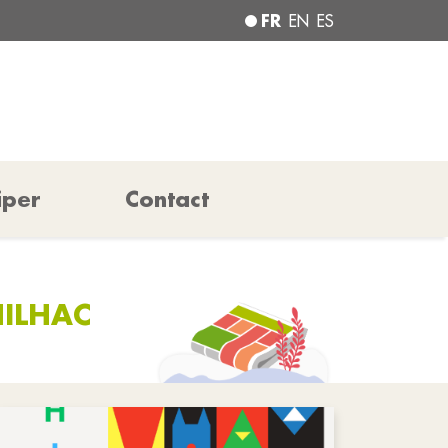
FR
EN
ES
iper
Contact
HILHAC