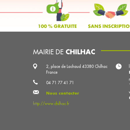
CHILHAC
MAIRIE DE
2, place de Lachaud 43380 Chilhac
France
04 71 77 41 71
Nous contacter
http://www.chilhac.fr