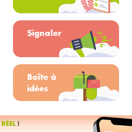
Signaler
Boîte à
idées