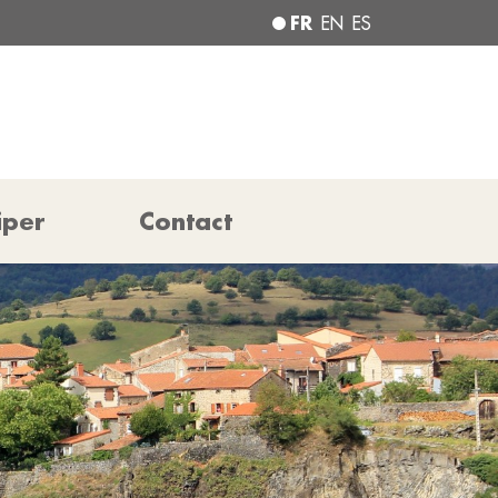
FR
EN
ES
iper
Contact