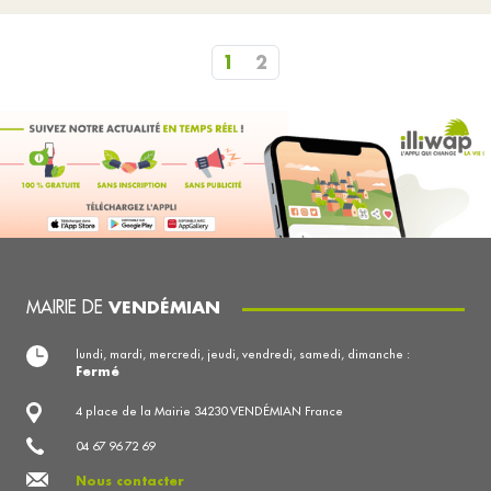
1
2
MAIRIE DE
VENDÉMIAN
lundi, mardi, mercredi, jeudi, vendredi, samedi, dimanche :
Fermé
4 place de la Mairie 34230 VENDÉMIAN France
04 67 96 72 69
Nous contacter