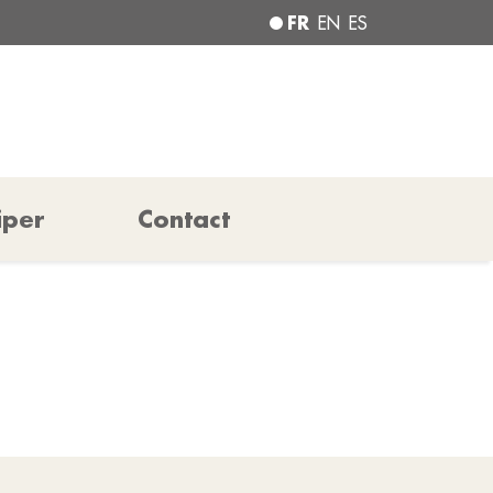
FR
EN
ES
iper
Contact