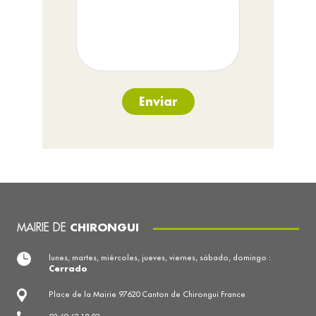
Enviar
MAIRIE DE
CHIRONGUI
lunes, martes, miércoles, jueves, viernes, sábado, domingo :
Cerrado
Place de la Mairie 97620 Canton de Chirongui France