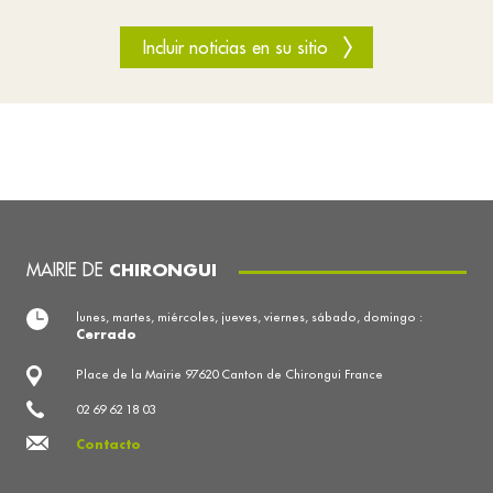
Incluir noticias en su sitio
MAIRIE DE
CHIRONGUI
lunes, martes, miércoles, jueves, viernes, sábado, domingo :
Cerrado
Place de la Mairie 97620 Canton de Chirongui France
02 69 62 18 03
Contacto