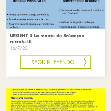
URGENT !!️ La mairie de Bréançon
recrute !!!
16/7/26
SEGUIR LEYENDO