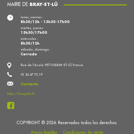
MAIRIE DE
BRAY-ET-LÛ
lunes, viernes :
8h30/12h - 13h30-17h00
martes, jueves :
13h30/17h00
miércoles :
8h30/12h
sábado, domingo :
Cerrado
Rue de l'école 95710 BRAY-ET-LÛ France
01 34 67 72 19
Contacto
https://brayetlu.fr
COPYRIGHT © 2026. Reservados todos los derechos.
Avisos legales
Condiciones de venta