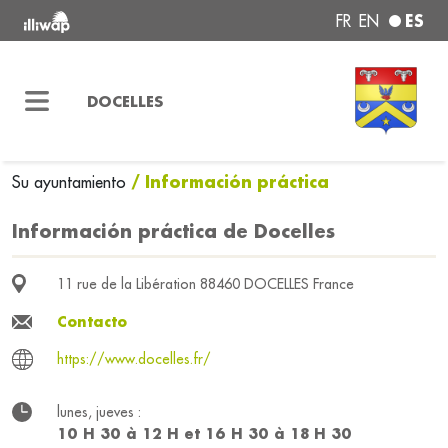
ES
FR
EN
DOCELLES
/ Información práctica
Su ayuntamiento
Información práctica de Docelles
11 rue de la Libération 88460 DOCELLES France
Contacto
https://www.docelles.fr/
lunes, jueves :
10 H 30 à 12 H et 16 H 30 à 18 H 30