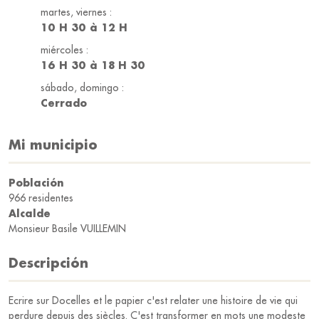
martes, viernes :
10 H 30 à 12 H
miércoles :
16 H 30 à 18 H 30
sábado, domingo :
Cerrado
Mi municipio
Población
966 residentes
Alcalde
Monsieur Basile VUILLEMIN
Descripción
Ecrire sur Docelles et le papier c'est relater une histoire de vie qui
perdure depuis des siècles. C'est transformer en mots une modeste