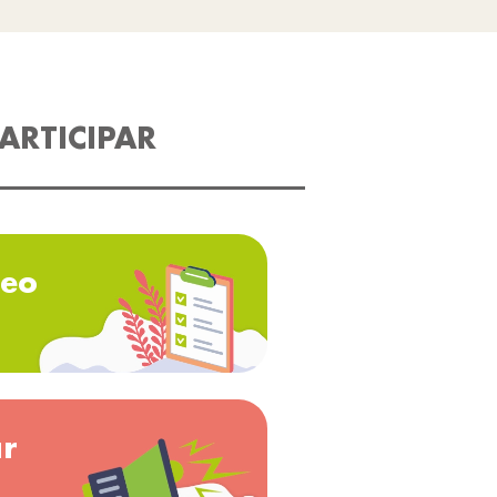
ARTICIPAR
eo
ar