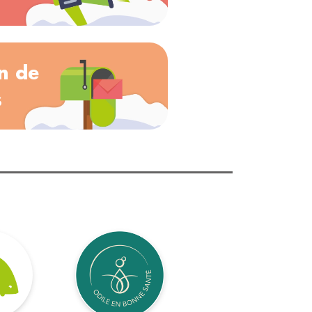
n de
s