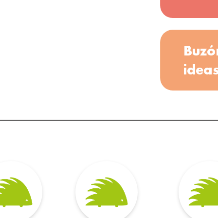
Buzó
idea