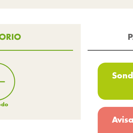
TORIO
P
Sond
odo
Avis