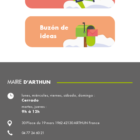
Buzón de
ideas
MAIRIE
D'ARTHUN
lunes, miércoles, viernes, sábado, domingo :
Cerrado
martes, jueves :
9h à 12h
30 Place du 19 mars 1962 42130 ARTHUN France
04 77 24 60 21