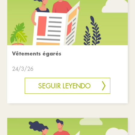
Vêtements égarés
24/3/26
SEGUIR LEYENDO