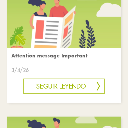
Attention message Important
3/4/26
SEGUIR LEYENDO