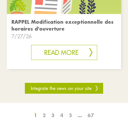
RAPPEL Modification exceptionnelle des
horaires d'ouverture
7/27/26
READ MORE
Integrate the news on your site
1
2
3
4
5
…
67