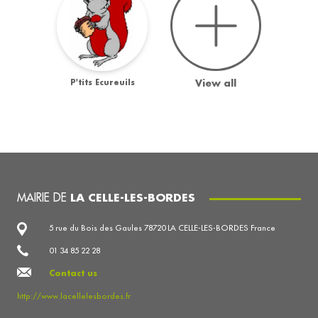
P'tits Ecureuils
View all
MAIRIE DE
LA CELLE-LES-BORDES
5 rue du Bois des Gaules 78720 LA CELLE-LES-BORDES France
01 34 85 22 28
Contact us
http://www.lacellelesbordes.fr