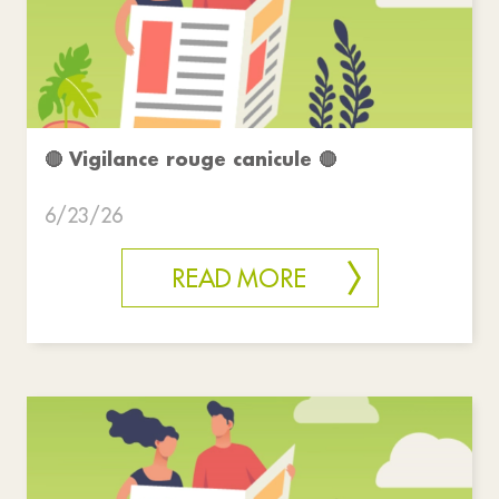
🔴 Vigilance rouge canicule 🔴
6/23/26
READ MORE