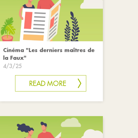
Cinéma "Les derniers maîtres de
la Faux"
4/3/25
READ MORE