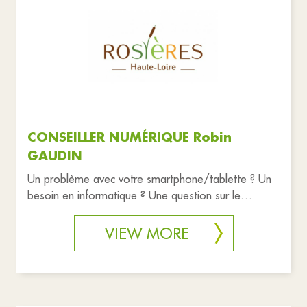
Associations
Shops
Culture
Education
Health and solidarity
Public services
Hobbies
Tourism
Transport
Emergency
Practical life
Reset filters
CONSEILLER NUMÉRIQUE Robin
GAUDIN
Un problème avec votre smartphone/tablette ? Un
besoin en informatique ? Une question sur le
numérique ? N'oubliez pas
VIEW MORE