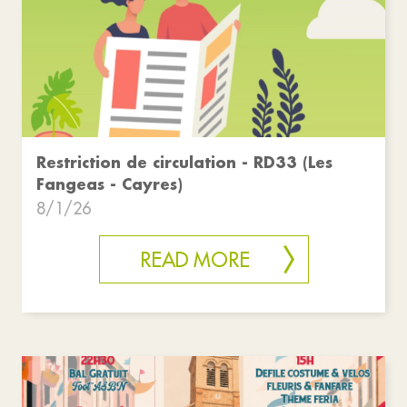
Restriction de circulation - RD33 (Les
Fangeas - Cayres)
8/1/26
READ MORE