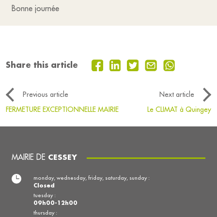
Bonne journée
Share this article
Previous article
Next article
FERMETURE EXCEPTIONNELLE MAIRIE
Le CLIMAT à Quingey
MAIRIE DE
CESSEY
monday, wednesday, friday, saturday, sunday :
Closed
tuesday :
09h00-12h00
thursday :