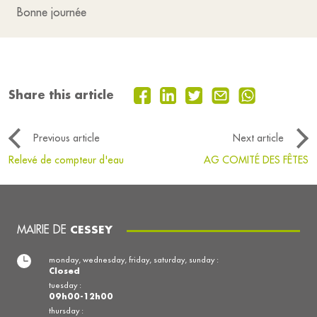
Bonne journée
Share this article
Previous article
Next article
Relevé de compteur d'eau
AG COMITÉ DES FÊTES
MAIRIE DE
CESSEY
monday, wednesday, friday, saturday, sunday :
Closed
tuesday :
09h00-12h00
thursday :