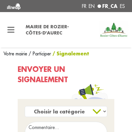
FR_CA
FR
EN
ES
MAIRIE DE ROZIER-
CÔTES-D'AUREC
/ Signalement
Votre mairie
/
Participer
ENVOYER UN
SIGNALEMENT