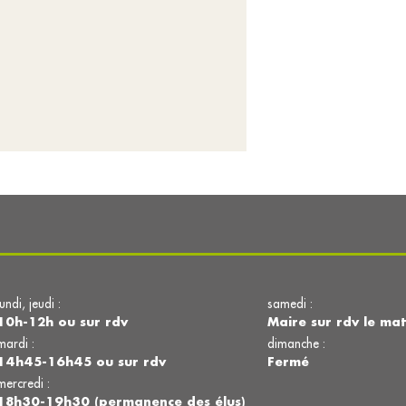
lundi, jeudi :
samedi :
10h-12h ou sur rdv
Maire sur rdv le mat
mardi :
dimanche :
14h45-16h45 ou sur rdv
Fermé
mercredi :
18h30-19h30 (permanence des élus)