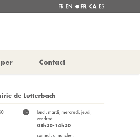
FR_CA
FR
EN
ES
iper
Contact
irie de Lutterbach
60
lundi, mardi, mercredi, jeudi,
vendredi :
08h30-14h30
samedi, dimanche :