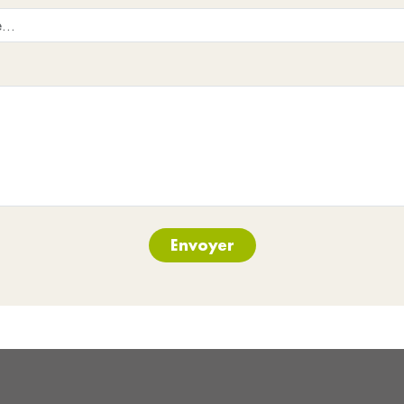
Enfin, au niveau environnemental,
exceptionnel avec la forêt du Non
bonne qualité de vie de ses habita
bassin de la Doller et ses rivière
zone humide WEHR.
Envoyer