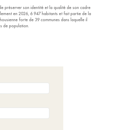
de préserver son identité et la qualité de son cadre
lement en 2026, 6 947 habitants et fait partie de la
ousienne forte de 39 communes dans laquelle il
s de population.
 :
groupe scolaire, une école maternelle publique, une
er plan avec la proximité immédiate des grands axes
 tram-train pour se rendre dans les meilleures
vallée de Thann,
 et un pôle gérontologique,
ux zones artisanales dynamiques à la Savonnerie et
ynamiques.
icole, viticole et brassicole tricentenaire, Lutterbach
ui lui a permis tout au long de son histoire d’en tirer
l’avenir, la ville est soucieuse des préoccupations de
d’être un lieu d’histoire, d’échange et de vie.