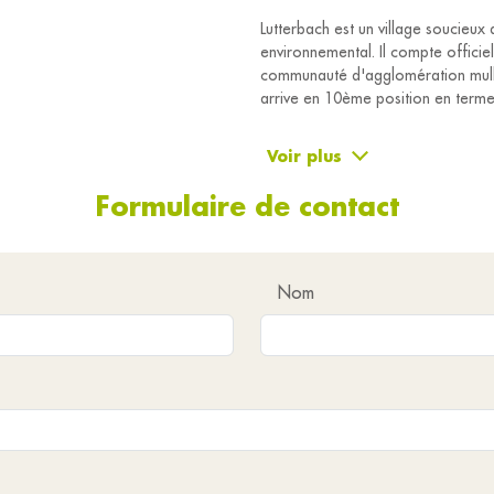
Lutterbach est un village soucieux 
environnemental. Il compte officiel
communauté d'agglomération mulh
arrive en 10ème position en terme
Voir plus
Ses atouts sont variés et nombreux
des infrastructures scolaires (un 
Formulaire de contact
école associative et un collège),
des moyens de transport de premi
routiers et une gare accueillant le
conditions à Mulhouse et dans la 
Nom
deux centres médicaux spécialisés
des commerces de proximité et de
la Cité de l'Habitat,
des associations nombreuses et d
Héritière d'une longue tradition agr
se situe à un carrefour de routes q
une grande richesse. Tournée vers 
son temps et perpétue sa vocation 