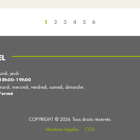
1
2
3
4
5
6
EL
lundi, jeudi :
18h00-19h00
mardi, mercredi, vendredi, samedi, dimanche :
Fermé
COPYRIGHT © 2026. Tous droits réservés.
Mentions Légales
CGU