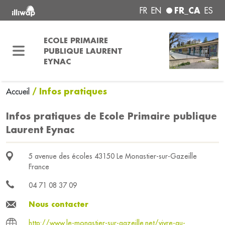
FR_CA
FR
EN
ES
ECOLE PRIMAIRE
PUBLIQUE LAURENT
EYNAC
/ Infos pratiques
Accueil
Infos pratiques de Ecole Primaire publique
Laurent Eynac
5 avenue des écoles 43150 Le Monastier-sur-Gazeille
France
04 71 08 37 09
Nous contacter
http://www.le-monastier-sur-gazeille.net/vivre-au-