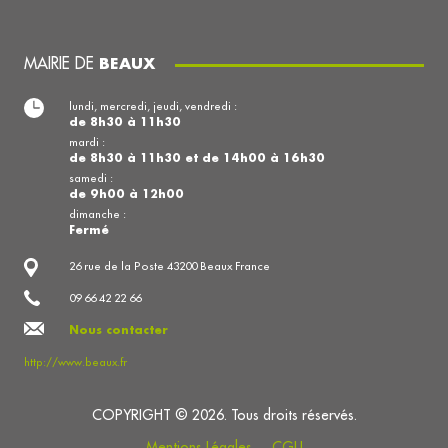
MAIRIE DE
BEAUX
lundi, mercredi, jeudi, vendredi :
de 8h30 à 11h30
mardi :
de 8h30 à 11h30 et de 14h00 à 16h30
samedi :
de 9h00 à 12h00
dimanche :
Fermé
26 rue de la Poste 43200 Beaux France
09 66 42 22 66
Nous contacter
http://www.beaux.fr
COPYRIGHT © 2026. Tous droits réservés.
Mentions Légales
CGU