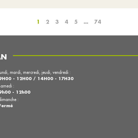
1
2
3
4
5
…
74
AN
lundi, mardi, mercredi, jeudi, vendredi :
9H00 - 12H00 / 14H00 - 17H30
samedi :
9h00 - 12h00
dimanche :
Fermé