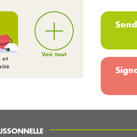
Sond
Voir tout
 et
rité
Sign
USSONNELLE