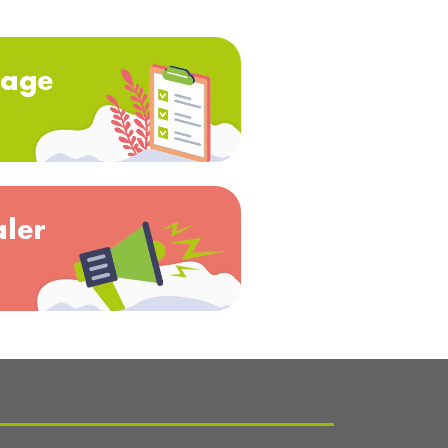
age
aler