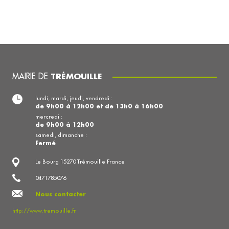
MAIRIE DE
TRÉMOUILLE
lundi, mardi, jeudi, vendredi :
de 9h00 à 12h00 et de 13h0 à 16h00
mercredi :
de 9h00 à 12h00
samedi, dimanche :
Fermé
Le Bourg 15270 Trémouille France
0471785076
Nous contacter
http://www.tremouille.fr