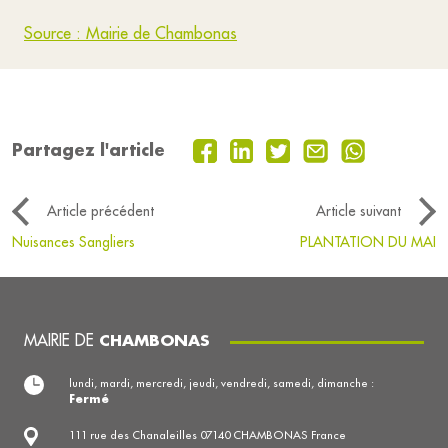
Source : Mairie de Chambonas
Partagez l'article
Article précédent
Article suivant
Nuisances Sangliers
PLANTATION DU MAI
MAIRIE DE
CHAMBONAS
lundi, mardi, mercredi, jeudi, vendredi, samedi, dimanche :
Fermé
111 rue des Chanaleilles 07140 CHAMBONAS France