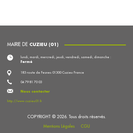
MAIRIE DE
CUZIEU (01)
lundi, mardi, mercredi, jeudi, vendredi, samedi, dimanche :
Fermé
183 route de Fesnes 01300 Cuzieu France
04 79 81 70 03
Nous contacter
http://www.cuzieu01.fr
COPYRIGHT © 2026. Tous droits réservés.
Mentions Légales
CGU