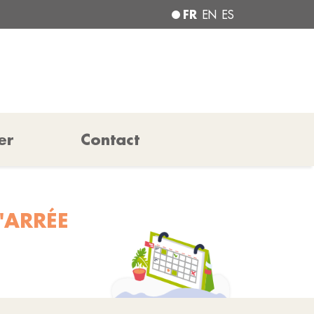
FR
EN
ES
er
Contact
'ARRÉE