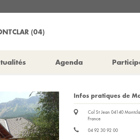
ONTCLAR (04)
tualités
Agenda
Particip
Infos pratiques de Ma
Col St Jean 04140 Montcla
France
04 92 30 92 00